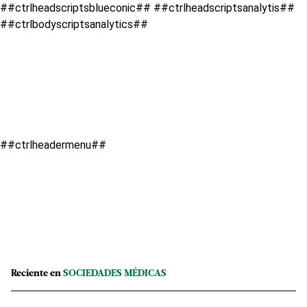
##ctrlheadscriptsblueconic## ##ctrlheadscriptsanalytis##
##ctrlbodyscriptsanalytics##
##ctrlheadermenu##
Reciente en
SOCIEDADES MÉDICAS