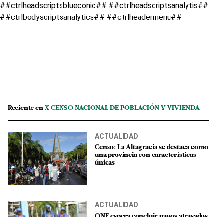
##ctrlheadscriptsblueconic## ##ctrlheadscriptsanalytis##
##ctrlbodyscriptsanalytics## ##ctrlheadermenu##
Reciente en
X CENSO NACIONAL DE POBLACIÓN Y VIVIENDA
ACTUALIDAD
Censo: La Altagracia se destaca como
una provincia con características
únicas
ACTUALIDAD
ONE espera concluir pagos atrasados