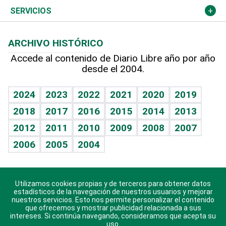
Resto del mundo
Economía personal
Podcast Arte Libre
Más deportes
Columnistas
Cambio climático
Opinión
SERVICIOS
Macroeconomía
Mi mascota
Resultados deportivos
Lecturas
Planeta
Efemérides
ARCHIVO HISTÓRICO
Hablando con el pediatra
Línea de hit
Más firmas
Hecho en casa
Cumpleaños
Accede al contenido de Diario Libre año por año
desde el 2004.
Diario de nutrición
BRV
Mundo gamer
RSS
Vida y familia
TBT Deportivo
Guía del dinero
Horóscopos
2024
2023
2022
2021
2020
2019
Eñe
2018
2017
2016
2015
2014
2013
Crucigramas
2012
2011
2010
2009
2008
2007
Celebrando la vida
2006
2005
2004
Sin complejos
En pocas palabras
Utilizamos cookies propias y de terceros para obtener datos
Descarga nuestras aplicaciones para Android, iOS y
Escuchando al corazón
estadísticos de la navegación de nuestros usuarios y mejorar
sistema Huawei.
nuestros servicios. Esto nos permite personalizar el contenido
que ofrecemos y mostrar publicidad relacionada a sus
Economía Personal
intereses. Si continúa navegando, consideramos que acepta su
uso.