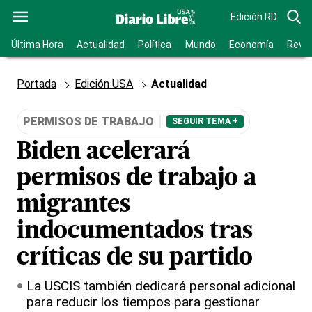
Edición RD
Última Hora
Actualidad
Política
Mundo
Economía
Revis
Portada
Edición USA
Actualidad
PERMISOS DE TRABAJO
SEGUIR TEMA +
Biden acelerará
permisos de trabajo a
migrantes
indocumentados tras
críticas de su partido
La USCIS también dedicará personal adicional
para reducir los tiempos para gestionar