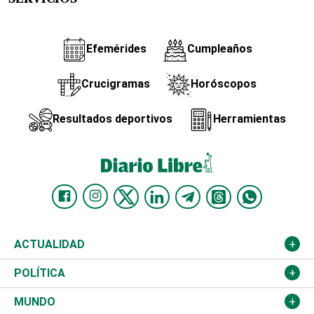
Efemérides
Cumpleaños
Crucigramas
Horóscopos
Resultados deportivos
Herramientas
ACTUALIDAD
Nacional
POLÍTICA
Ciudad
Partidos
MUNDO