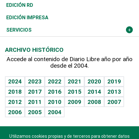
Ocenanía
Telecom.
Sociales
Tenis
El Espía
Historia
Revista
EDICIÓN RD
Caribe
Global y variable
Novedades
Olimpismo
Noticiero Poteleche
Martes de tecnología
Deportes
EDICIÓN IMPRESA
Resto del mundo
Economía personal
Podcast Arte Libre
Más deportes
Columnistas
Cambio climático
Opinión
SERVICIOS
Macroeconomía
Mi mascota
Resultados deportivos
Lecturas
Planeta
Efemérides
ARCHIVO HISTÓRICO
Hablando con el pediatra
Línea de hit
Más firmas
Hecho en casa
Cumpleaños
Accede al contenido de Diario Libre año por año
desde el 2004.
Diario de nutrición
BRV
Mundo gamer
RSS
Vida y familia
TBT Deportivo
Guía del dinero
Horóscopos
2024
2023
2022
2021
2020
2019
Eñe
2018
2017
2016
2015
2014
2013
Crucigramas
2012
2011
2010
2009
2008
2007
Celebrando la vida
2006
2005
2004
Sin complejos
En pocas palabras
Utilizamos cookies propias y de terceros para obtener datos
Descarga nuestras aplicaciones para Android, iOS y