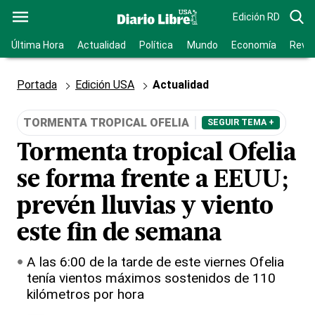
Edición RD
Última Hora
Actualidad
Política
Mundo
Economía
Revis
Portada
Edición USA
Actualidad
TORMENTA TROPICAL OFELIA
SEGUIR TEMA +
Tormenta tropical Ofelia
se forma frente a EEUU;
prevén lluvias y viento
este fin de semana
A las 6:00 de la tarde de este viernes Ofelia
tenía vientos máximos sostenidos de 110
kilómetros por hora