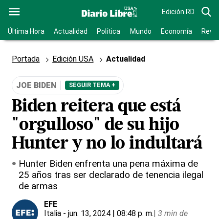
Edición RD
Última Hora
Actualidad
Política
Mundo
Economía
Revis
Portada
Edición USA
Actualidad
JOE BIDEN
SEGUIR TEMA +
Biden reitera que está
"orgulloso" de su hijo
Hunter y no lo indultará
Hunter Biden enfrenta una pena máxima de
25 años tras ser declarado de tenencia ilegal
de armas
EFE
Italia
- jun. 13, 2024 | 08:48 p. m.
|
3 min de