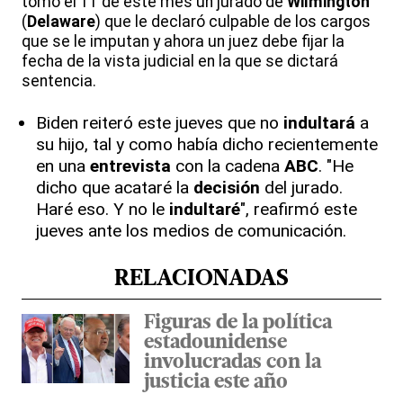
tomó el 11 de este mes un jurado de
Wilmington
(
Delaware
) que le declaró culpable de los cargos
que se le imputan y ahora un juez debe fijar la
fecha de la vista judicial en la que se dictará
sentencia.
Biden reiteró este jueves que no
indultará
a
su hijo, tal y como había dicho recientemente
en una
entrevista
con la cadena
ABC
. "He
dicho que acataré la
decisión
del jurado.
Haré eso. Y no le
indultaré
", reafirmó este
jueves ante los medios de comunicación.
RELACIONADAS
Figuras de la política
estadounidense
involucradas con la
justicia este año