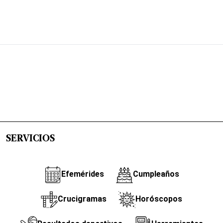
SERVICIOS
Efemérides
Cumpleaños
Crucigramas
Horóscopos