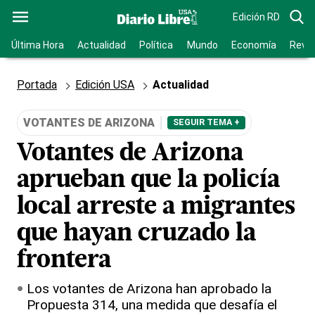
Edición RD
Última Hora
Actualidad
Política
Mundo
Economía
Revis
Portada
Edición USA
Actualidad
VOTANTES DE ARIZONA
SEGUIR TEMA +
Votantes de Arizona
aprueban que la policía
local arreste a migrantes
que hayan cruzado la
frontera
Los votantes de Arizona han aprobado la
Propuesta 314, una medida que desafía el