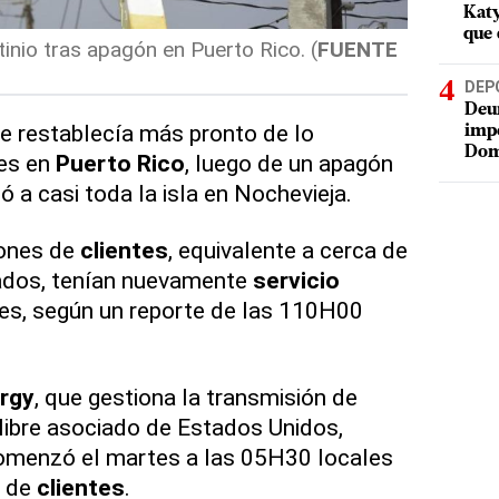
Katy
que 
nio tras apagón en Puerto Rico. (
FUENTE
DEP
Deur
e restablecía más pronto de lo
impe
Dom
es en
Puerto Rico
, luego de un apagón
 a casi toda la isla en Nochevieja.
lones de
clientes
, equivalente a cerca de
tados, tenían nuevamente
servicio
es, según un reporte de las 110H00
rgy
, que gestiona la transmisión de
libre asociado de Estados Unidos,
comenzó el martes a las 05H30 locales
s de
clientes
.