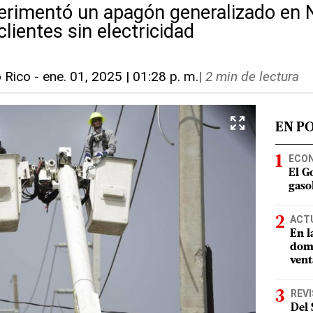
erimentó un apagón generalizado en N
clientes sin electricidad
o Rico
-
ene. 01, 2025 | 01:28 p. m.
|
2 min de lectura
EN P
ECO
El G
gasol
ACT
En l
domi
vent
REV
Del 