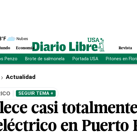
8
°F
Nubes
undo
Economía
Revista
os Penzo
Brote de salmonela
Portada USA
Pitones en Flor
Actualidad
RICO
SEGUIR TEMA +
lece casi totalmente
eléctrico en Puerto 