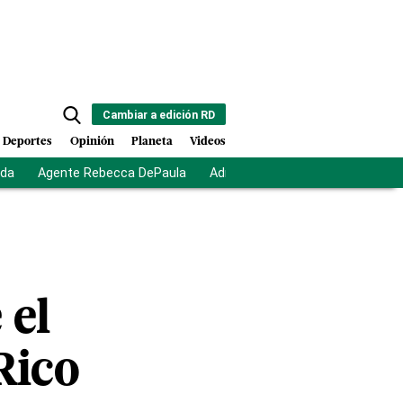
Cambiar a edición RD
Deportes
Opinión
Planeta
Videos
ida
Agente Rebecca DePaula
Adriano Espaillat
Multas a mi
 el
Rico