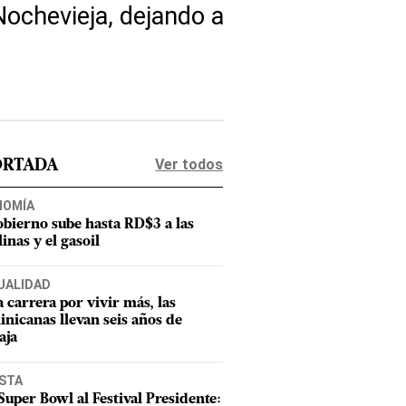
ochevieja, dejando a
Ver todos
ORTADA
NOMÍA
obierno sube hasta RD$3 a las
inas y el gasoil
UALIDAD
a carrera por vivir más, las
nicanas llevan seis años de
aja
ISTA
Super Bowl al Festival Presidente: