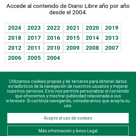
Hablando con el pediatra
Línea de hit
Columnistas
Hecho en casa
Cumpleaños
Accede al contenido de Diario Libre año por año
desde el 2004.
Diario de nutrición
Libreta deportiva
Lecturas
Mundo gamer
RSS
Vida y familia
BRV
Más firmas
Guía del dinero
Horóscopos
2024
2023
2022
2021
2020
2019
Eñe
TBT Deportivo
2018
2017
2016
2015
2014
2013
Juegos
2012
2011
2010
2009
2008
2007
Celebrando la vida
2006
2005
2004
Sin complejos
En pocas palabras
Utilizamos cookies propias y de terceros para obtener datos
Descarga nuestras aplicaciones para Android, iOS y
Escuchando al corazón
estadísticos de la navegación de nuestros usuarios y mejorar
sistema Huawei.
nuestros servicios. Esto nos permite personalizar el contenido
que ofrecemos y mostrar publicidad relacionada a sus
Economía Personal
intereses. Si continúa navegando, consideramos que acepta su
uso.
Consulta Libre
Acepto el uso de cookies
© 2021 Diario Libre, todos los derechos reservados.
Consulta el
Aviso Legal
. Ponte en
Contacto
con
Más información y Aviso Legal