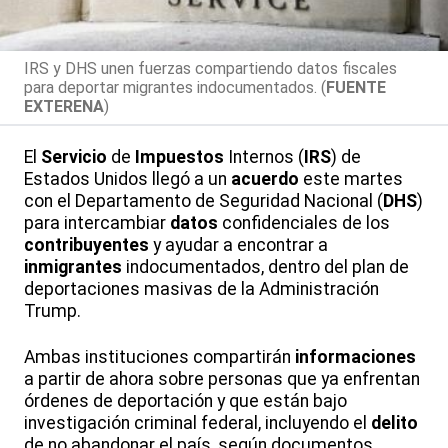
IRS y DHS unen fuerzas compartiendo datos fiscales
para deportar migrantes indocumentados. (
FUENTE
EXTERENA
)
El
Servicio
de
Impuestos
Internos (
IRS
) de
Estados Unidos llegó a un
acuerdo
este martes
con el Departamento de Seguridad Nacional (
DHS
)
para intercambiar
datos
confidenciales de los
contribuyentes
y ayudar a encontrar a
inmigrantes
indocumentados, dentro del plan de
deportaciones masivas de la Administración
Trump.
Ambas instituciones compartirán
informaciones
a partir de ahora sobre personas que ya enfrentan
órdenes de deportación y que están bajo
investigación criminal federal, incluyendo el
delito
de no abandonar el país, según documentos