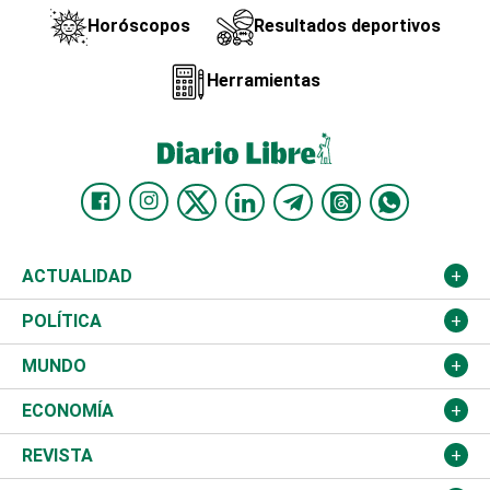
Horóscopos
Resultados deportivos
Herramientas
ACTUALIDAD
Nacional
POLÍTICA
Ciudad
Partidos
MUNDO
Educación
JCE
Estados Unidos
ECONOMÍA
Salud
TSE
América Latina
Finanzas
REVISTA