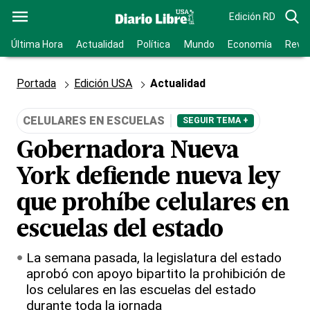
Edición RD
Última Hora
Actualidad
Política
Mundo
Economía
Revis
Portada
Edición USA
Actualidad
CELULARES EN ESCUELAS
SEGUIR TEMA +
Gobernadora Nueva
York defiende nueva ley
que prohíbe celulares en
escuelas del estado
La semana pasada, la legislatura del estado
aprobó con apoyo bipartito la prohibición de
los celulares en las escuelas del estado
durante toda la jornada