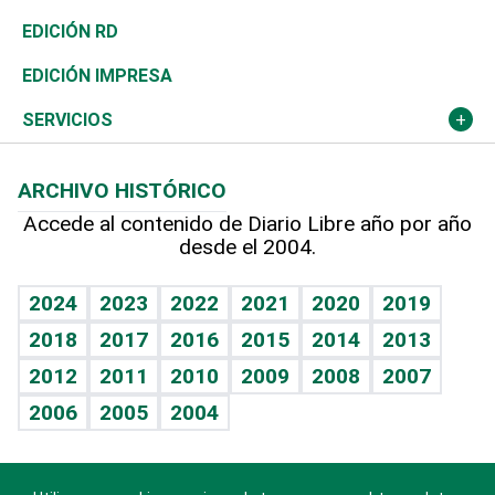
Ocenanía
Telecom.
Sociales
Tenis
En Directo
Historia
Revista
EDICIÓN RD
Caribe
Global y variable
Novedades
Olimpismo
Frente al Statu Quo
Despertando al gigante
Deportes
EDICIÓN IMPRESA
Resto del mundo
Economía personal
Podcast Arte Libre
Más deportes
El Espía
Cambio climático
Opinión
SERVICIOS
Macroeconomía
Mi mascota
Resultados deportivos
Noticiero Poteleche
Planeta
Efemérides
ARCHIVO HISTÓRICO
Hablando con el pediatra
Línea de hit
Columnistas
Hecho en casa
Cumpleaños
Accede al contenido de Diario Libre año por año
desde el 2004.
Diario de nutrición
Libreta deportiva
Lecturas
Mundo gamer
RSS
Vida y familia
BRV
Más firmas
Guía del dinero
Horóscopos
2024
2023
2022
2021
2020
2019
Eñe
TBT Deportivo
2018
2017
2016
2015
2014
2013
Juegos
2012
2011
2010
2009
2008
2007
Celebrando la vida
2006
2005
2004
Sin complejos
En pocas palabras