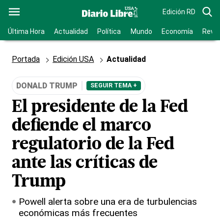
Edición RD
Última Hora
Actualidad
Política
Mundo
Economía
Revis
Portada
Edición USA
Actualidad
DONALD TRUMP
SEGUIR TEMA +
El presidente de la Fed
defiende el marco
regulatorio de la Fed
ante las críticas de
Trump
Powell alerta sobre una era de turbulencias
económicas más frecuentes