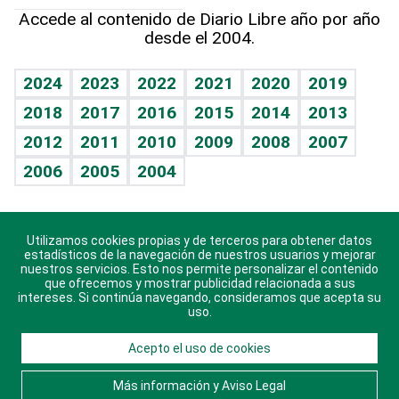
Hablando con el pediatra
Línea de hit
Columnistas
Hecho en casa
Cumpleaños
Accede al contenido de Diario Libre año por año
desde el 2004.
Diario de nutrición
Libreta deportiva
Lecturas
Mundo gamer
RSS
Vida y familia
BRV
Más firmas
Guía del dinero
Horóscopos
2024
2023
2022
2021
2020
2019
Eñe
TBT Deportivo
2018
2017
2016
2015
2014
2013
Juegos
2012
2011
2010
2009
2008
2007
Celebrando la vida
2006
2005
2004
Sin complejos
En pocas palabras
Utilizamos cookies propias y de terceros para obtener datos
Descarga nuestras aplicaciones para Android, iOS y
Escuchando al corazón
estadísticos de la navegación de nuestros usuarios y mejorar
sistema Huawei.
nuestros servicios. Esto nos permite personalizar el contenido
que ofrecemos y mostrar publicidad relacionada a sus
Economía Personal
intereses. Si continúa navegando, consideramos que acepta su
uso.
Consulta Libre
Acepto el uso de cookies
© 2021 Diario Libre, todos los derechos reservados.
Consulta el
Aviso Legal
. Ponte en
Contacto
con
Más información y Aviso Legal