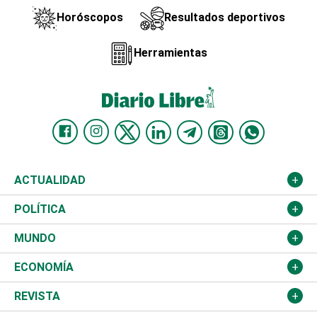
Horóscopos
Resultados deportivos
Herramientas
ACTUALIDAD
Nacional
POLÍTICA
Ciudad
Partidos
MUNDO
Educación
JCE
Estados Unidos
ECONOMÍA
Salud
TSE
América Latina
Finanzas
REVISTA