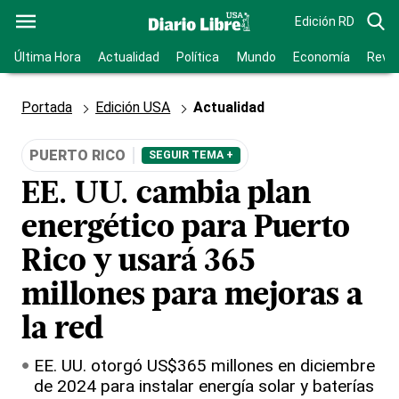
Edición RD
Última Hora
Actualidad
Política
Mundo
Economía
Revis
Portada
Edición USA
Actualidad
PUERTO RICO
SEGUIR TEMA +
EE. UU. cambia plan
energético para Puerto
Rico y usará 365
millones para mejoras a
la red
EE. UU. otorgó US$365 millones en diciembre
de 2024 para instalar energía solar y baterías