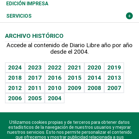
Caribe
Global y variable
Novedades
Olimpismo
Frente al Statu Quo
Despertando al gigante
Deportes
EDICIÓN IMPRESA
Resto del mundo
Economía personal
Podcast Arte Libre
Más deportes
El Espía
Cambio climático
Opinión
SERVICIOS
Macroeconomía
Mi mascota
Resultados deportivos
Noticiero Poteleche
Planeta
Efemérides
ARCHIVO HISTÓRICO
Hablando con el pediatra
Línea de hit
Columnistas
Hecho en casa
Cumpleaños
Accede al contenido de Diario Libre año por año
desde el 2004.
Diario de nutrición
Libreta deportiva
Lecturas
Mundo gamer
RSS
Vida y familia
BRV
Más firmas
Guía del dinero
Horóscopos
2024
2023
2022
2021
2020
2019
Eñe
TBT Deportivo
2018
2017
2016
2015
2014
2013
Juegos
2012
2011
2010
2009
2008
2007
Celebrando la vida
2006
2005
2004
Sin complejos
En pocas palabras
Utilizamos cookies propias y de terceros para obtener datos
Descarga nuestras aplicaciones para Android, iOS y
Escuchando al corazón
estadísticos de la navegación de nuestros usuarios y mejorar
sistema Huawei.
nuestros servicios. Esto nos permite personalizar el contenido
que ofrecemos y mostrar publicidad relacionada a sus
Economía Personal