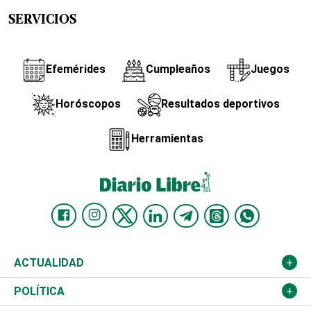
SERVICIOS
Efemérides
Cumpleaños
Juegos
Horóscopos
Resultados deportivos
Herramientas
ACTUALIDAD
Nacional
POLÍTICA