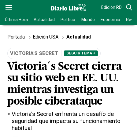
Edición RD
Última Hora
Actualidad
Política
Mundo
Economía
Revis
Portada
Edición USA
Actualidad
VICTORIA'S SECRET
SEGUIR TEMA +
Victoria´s Secret cierra
su sitio web en EE. UU.
mientras investiga un
posible ciberataque
Victoria's Secret enfrenta un desafío de
seguridad que impacta su funcionamiento
habitual