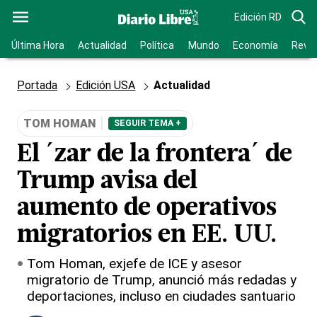
Edición RD
Última Hora
Actualidad
Política
Mundo
Economía
Revis
Portada
Edición USA
Actualidad
TOM HOMAN
SEGUIR TEMA +
El ´zar de la frontera´ de
Trump avisa del
aumento de operativos
migratorios en EE. UU.
Tom Homan, exjefe de ICE y asesor
migratorio de Trump, anunció más redadas y
deportaciones, incluso en ciudades santuario