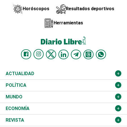
Horóscopos
Resultados deportivos
Herramientas
ACTUALIDAD
Nacional
POLÍTICA
Ciudad
Partidos
MUNDO
Educación
JCE
Estados Unidos
ECONOMÍA
Salud
TSE
América Latina
Finanzas
REVISTA