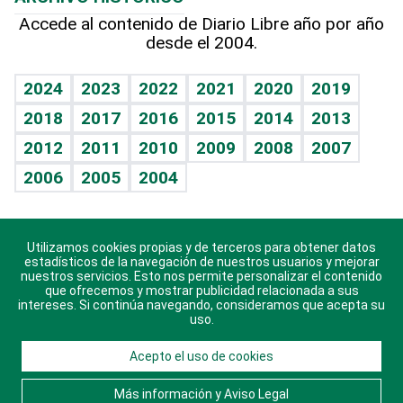
Hablando con el pediatra
Línea de hit
Columnistas
Hecho en casa
Cumpleaños
Accede al contenido de Diario Libre año por año
desde el 2004.
Diario de nutrición
Libreta deportiva
Lecturas
Mundo gamer
RSS
Vida y familia
BRV
Más firmas
Guía del dinero
Horóscopos
2024
2023
2022
2021
2020
2019
Eñe
TBT Deportivo
2018
2017
2016
2015
2014
2013
Juegos
2012
2011
2010
2009
2008
2007
Celebrando la vida
2006
2005
2004
Sin complejos
En pocas palabras
Utilizamos cookies propias y de terceros para obtener datos
Descarga nuestras aplicaciones para Android, iOS y
Escuchando al corazón
estadísticos de la navegación de nuestros usuarios y mejorar
sistema Huawei.
nuestros servicios. Esto nos permite personalizar el contenido
que ofrecemos y mostrar publicidad relacionada a sus
Economía Personal
intereses. Si continúa navegando, consideramos que acepta su
uso.
Consulta Libre
Acepto el uso de cookies
© 2021 Diario Libre, todos los derechos reservados.
Consulta el
Aviso Legal
. Ponte en
Contacto
con
Más información y Aviso Legal