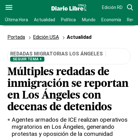
Edición RD
Última Hora
Actualidad
Política
Mundo
Economía
Revis
Portada
Edición USA
Actualidad
REDADAS MIGRATORIAS LOS ÁNGELES
SEGUIR TEMA +
Múltiples redadas de
inmigración se reportan
en Los Ángeles con
decenas de detenidos
Agentes armados de ICE realizan operativos
migratorios en Los Ángeles, generando
protestas y oposición de la comunidad