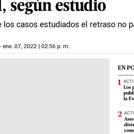
d, según estudio
e los casos estudiados el retraso no p
-
ene. 07, 2022 | 02:56 p. m.
EN P
ACT
Los 
publ
la E
ACT
Ases
dist
comu