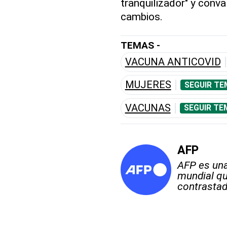
tranquilizador" y conv
cambios.
TEMAS -
VACUNA ANTICOVID
MUJERES
SEGUIR TE
VACUNAS
SEGUIR TE
AFP
AFP es una
mundial qu
contrastad