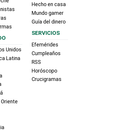
eche
Hecho en casa
nistas
Mundo gamer
ras
Guía del dinero
irmas
SERVICIOS
DO
Efemérides
os Unidos
Cumpleaños
ca Latina
RSS
Horóscopo
a
Crucigramas
a
dá
 Oriente
ia