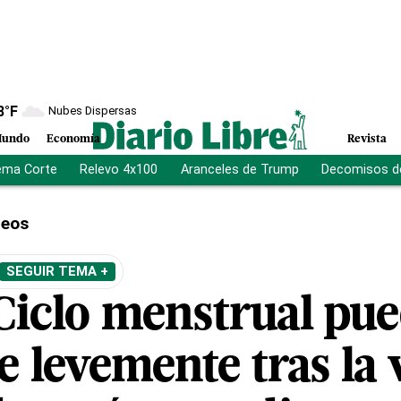
8
°F
Nubes Dispersas
undo
Economía
Revista
ema Corte
Relevo 4x100
Aranceles de Trump
Decomisos d
deos
SEGUIR TEMA +
Ciclo menstrual pu
e levemente tras la