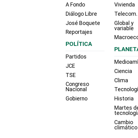
A Fondo
Vivienda
Diálogo Libre
Telecom.
José Boquete
Global y
variable
Reportajes
Macroec
POLÍTICA
PLANET
Partidos
Medioam
JCE
Ciencia
TSE
Clima
Congreso
Nacional
Tecnolog
Gobierno
Historia
Martes d
tecnologí
Cambio
climático