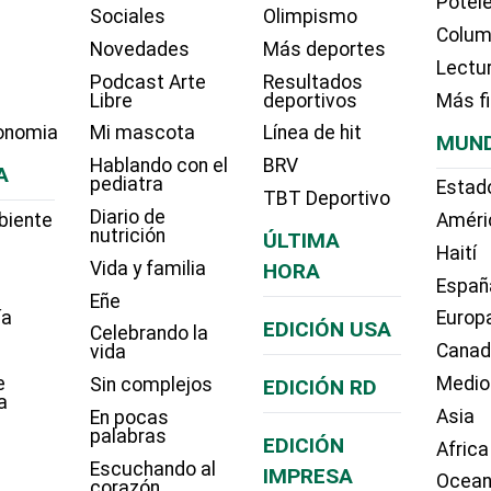
Potel
Sociales
Olimpismo
Colum
Novedades
Más deportes
Lectu
Podcast Arte
Resultados
Libre
deportivos
Más f
onomia
Mi mascota
Línea de hit
MUN
Hablando con el
BRV
A
pediatra
Estad
TBT Deportivo
Diario de
biente
Améri
nutrición
ÚLTIMA
Haití
Vida y familia
HORA
Españ
Eñe
ía
Europ
EDICIÓN USA
Celebrando la
Cana
vida
e
Medio
Sin complejos
EDICIÓN RD
a
Asia
En pocas
palabras
EDICIÓN
Africa
Escuchando al
IMPRESA
Ocean
corazón