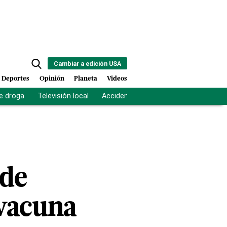
Cambiar a edición USA
Deportes
Opinión
Planeta
Videos
e droga
Televisión local
Accidente Los Ríos
Fuerza antipand
ede
 vacuna