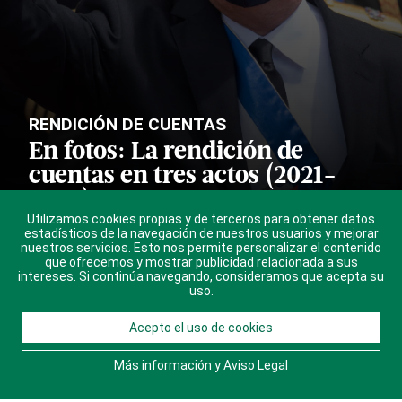
RENDICIÓN DE CUENTAS
En fotos: La rendición de
cuentas en tres actos (2021-
2023)
Utilizamos cookies propias y de terceros para obtener datos
estadísticos de la navegación de nuestros usuarios y mejorar
La pandemia del covid-19 marcó su primer
nuestros servicios. Esto nos permite personalizar el contenido
discurso, en el que anunció también la
que ofrecemos y mostrar publicidad relacionada a sus
intereses. Si continúa navegando, consideramos que acepta su
construcción de la verja fronteriza y las
uso.
relaciones con Haití. La economía y la
reforma institucional marcaron los
Acepto el uso de cookies
discursos del 2022 y 2023.
Más información y Aviso Legal