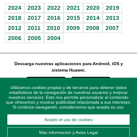
Vida y familia
BRV
Ágora
Guía del dinero
Horóscopos
2024
2023
2022
2021
2020
2019
Eñe
TBT Deportivo
2018
2017
2016
2015
2014
2013
2012
2011
2010
2009
2008
2007
Celebrando la vida
2006
2005
2004
Sin complejos
En pocas palabras
Descarga nuestras aplicaciones para Android, iOS y
Escuchando al corazón
sistema Huawei.
Economía Personal
Utilizamos cookies propias y de terceros para obtener datos
Consulta Libre
estadísticos de la navegación de nuestros usuarios y mejorar
nuestros servicios. Esto nos permite personalizar el contenido
que ofrecemos y mostrar publicidad relacionada a sus intereses.
Si continúa navegando, consideramos que acepta su uso.
Acepto el uso de cookies
© 2021 Diario Libre, todos los derechos reservados.
Consulta el
Aviso Legal
. Ponte en
Contacto
con nosotros y
Más información y Aviso Legal