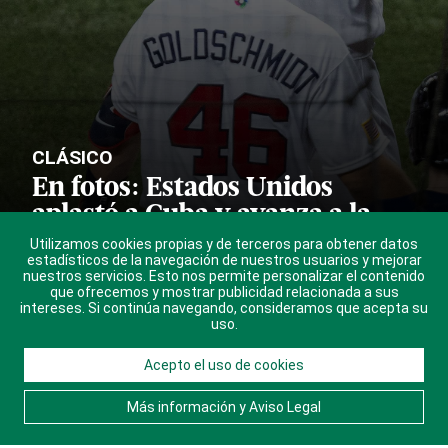
CLÁSICO
En fotos: Estados Unidos
aplastó a Cuba y avanza a la
final del Clásico Mundial de
Utilizamos cookies propias y de terceros para obtener datos
estadísticos de la navegación de nuestros usuarios y mejorar
Béisbol
nuestros servicios. Esto nos permite personalizar el contenido
que ofrecemos y mostrar publicidad relacionada a sus
intereses. Si continúa navegando, consideramos que acepta su
Un ataque despiadado encabezado por
uso.
Trea Turner le dio el triunfo a Estados
Unidos sobre Cuba, en un juego cargado de
Acepto el uso de cookies
mensajes políticos
Más información y Aviso Legal