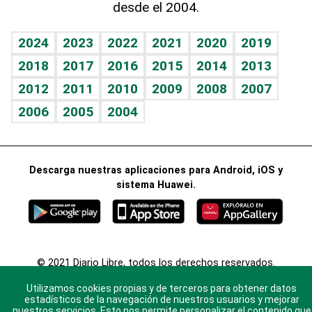
desde el 2004.
Diario de nutrición
BRV
Mundo gamer
RSS
Vida y familia
TBT Deportivo
Guía del dinero
Horóscopos
2024
2023
2022
2021
2020
2019
Eñe
2018
2017
2016
2015
2014
2013
Crucigramas
2012
2011
2010
2009
2008
2007
Celebrando la vida
2006
2005
2004
Sin complejos
En pocas palabras
Descarga nuestras aplicaciones para Android, iOS y
Escuchando al corazón
sistema Huawei.
Economía Personal
Consulta Libre
© 2021 Diario Libre, todos los derechos reservados.
Consulta el
Aviso Legal
. Ponte en
Contacto
con
Utilizamos cookies propias y de terceros para obtener datos
nosotros y conoce más sobre Diario Libre
estadísticos de la navegación de nuestros usuarios y mejorar
nuestros servicios. Esto nos permite personalizar el contenido que