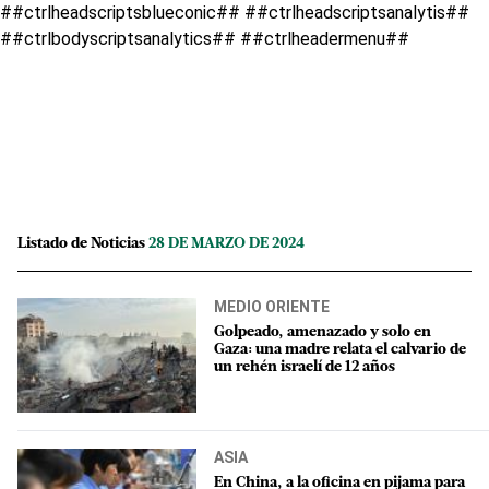
##ctrlheadscriptsblueconic## ##ctrlheadscriptsanalytis##
##ctrlbodyscriptsanalytics## ##ctrlheadermenu##
Listado de Noticias
28 DE MARZO DE 2024
MEDIO ORIENTE
Golpeado, amenazado y solo en
Gaza: una madre relata el calvario de
un rehén israelí de 12 años
ASIA
En China, a la oficina en pijama para