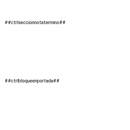
##ctrlseccionnotatermino##
##ctrlbloqueenportada##