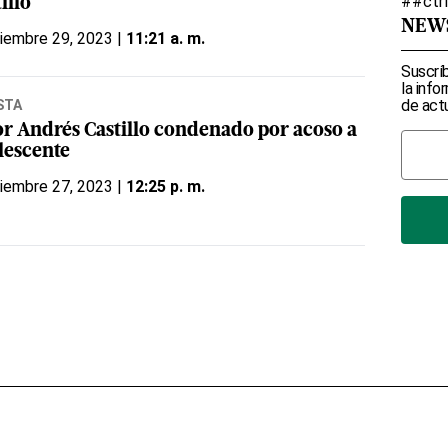
##ctr
illo
NEW
iembre 29, 2023 |
11:21 a. m.
Suscríb
la info
de actu
STA
or Andrés Castillo condenado por acoso a
lescente
iembre 27, 2023 |
12:25 p. m.