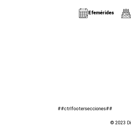
Efemérides
##ctrlfootersecciones##
© 2023 Di