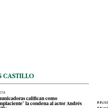
 CASTILLO
STA
unicadoras califican como
##ctr
mplaciente" la condena al actor Andrés