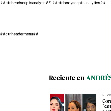
##ctrlheadscriptsanalytis##
##ctrlbodyscriptsanalytics##
##ctrlheadermenu##
Reciente en
ANDRÉS
REVI
Com
"co