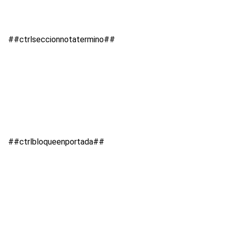
##ctrlseccionnotatermino##
##ctrlbloqueenportada##