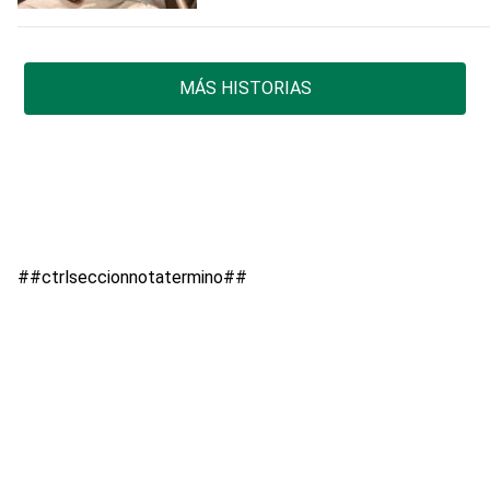
MÁS HISTORIAS
##ctrlseccionnotatermino##