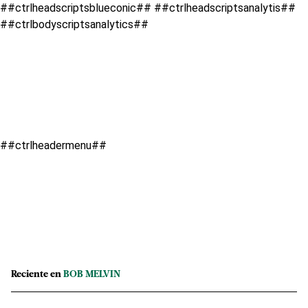
##ctrlheadscriptsblueconic## ##ctrlheadscriptsanalytis##
##ctrlbodyscriptsanalytics##
##ctrlheadermenu##
Reciente en
BOB MELVIN