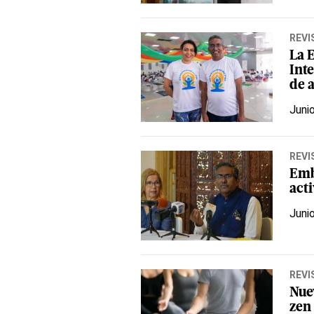
REVI
La E
Int
de 
Juni
REVI
Emba
act
Juni
REVI
Nue
zen