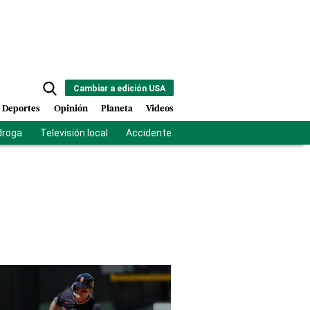
Cambiar a edición USA
Deportes
Opinión
Planeta
Videos
droga
Televisión local
Accidente Los Ríos
Fuerza antipandilla