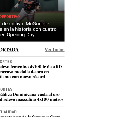
DEPORTIVO
 deportivo: McGonigle
a en la historia con cuatro
s en Opening Day
Ver todos
PORTADA
ORTES
relevo femenino 4x100 le da a RD
onceava medalla de oro en
etismo con nuevo récord
PORTES
ública Dominicana vuela al oro
el relevo masculino 4x100 metros
TUALIDAD