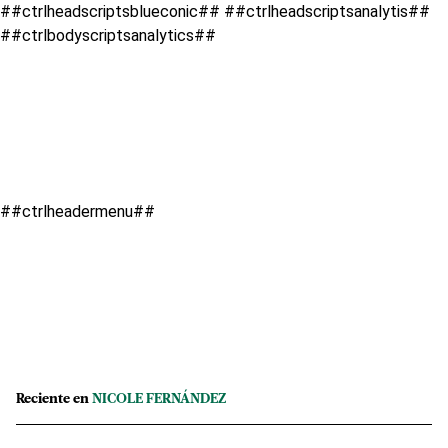
##ctrlheadscriptsblueconic## ##ctrlheadscriptsanalytis##
##ctrlbodyscriptsanalytics##
##ctrlheadermenu##
Reciente en
NICOLE FERNÁNDEZ