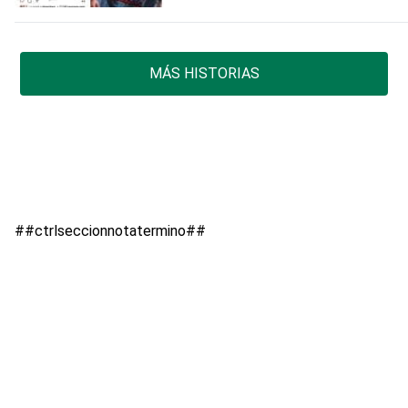
MÁS HISTORIAS
##ctrlseccionnotatermino##