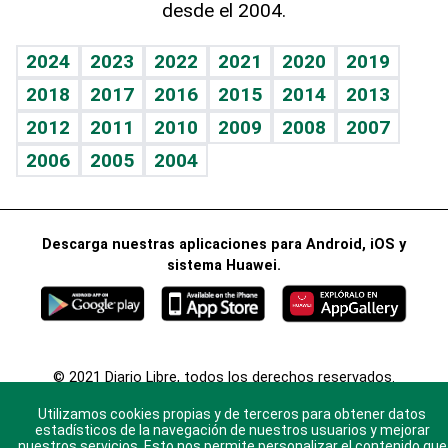
desde el 2004.
Diario de nutrición
BRV
Mundo gamer
RSS
Vida y familia
TBT Deportivo
Guía del dinero
Horóscopos
2024
2023
2022
2021
2020
2019
Eñe
2018
2017
2016
2015
2014
2013
Crucigramas
2012
2011
2010
2009
2008
2007
Celebrando la vida
2006
2005
2004
Sin complejos
En pocas palabras
Descarga nuestras aplicaciones para Android, iOS y
Escuchando al corazón
sistema Huawei.
Economía Personal
Consulta Libre
© 2021 Diario Libre, todos los derechos reservados.
Consulta el
Aviso Legal
. Ponte en
Contacto
con
Utilizamos cookies propias y de terceros para obtener datos
nosotros y conoce más sobre Diario Libre
estadísticos de la navegación de nuestros usuarios y mejorar
nuestros servicios. Esto nos permite personalizar el contenido que