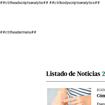
##ctrlheadscriptsanalytis##
##ctrlbodyscriptsanalytics##
##ctrlheadermenu##
Listado de Noticias
BUEN
Cóm
Ener