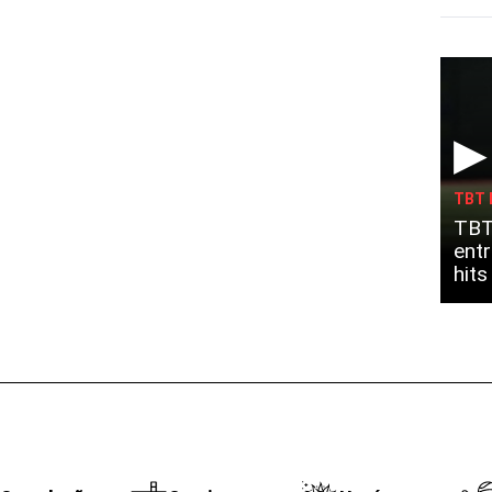
▶
TBT 
TBT
entr
hit