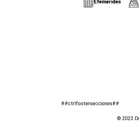
Efemérides
##ctrlfootersecciones##
© 2023 Di