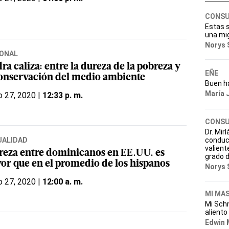
CONSU
Estas s
una mig
Norys 
ONAL
ra caliza: entre la dureza de la pobreza y
EÑE
conservación del medio ambiente
Buen ha
María 
o 27, 2020 |
12:33 p. m.
CONSU
Dr. Mir
UALIDAD
conduct
valient
reza entre dominicanos en EE.UU. es
grado d
or que en el promedio de los hispanos
Norys 
o 27, 2020 |
12:00 a. m.
MI MA
Mi Sch
aliento
Edwin 