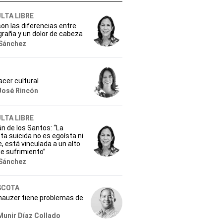
LTA LIBRE
on las diferencias entre
raña y un dolor de cabeza
Sánchez
cer cultural
José Rincón
LTA LIBRE
lán de los Santos: “La
a suicida no es egoísta ni
e, está vinculada a un alto
e sufrimiento”
Sánchez
SCOTA
nauzer tiene problemas de
Munir Díaz Collado