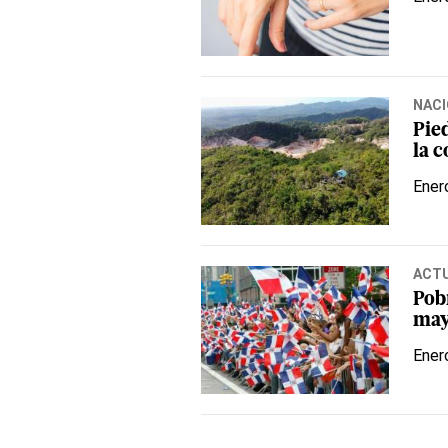
NACI
Pied
la 
Ener
ACT
Pob
may
Ener