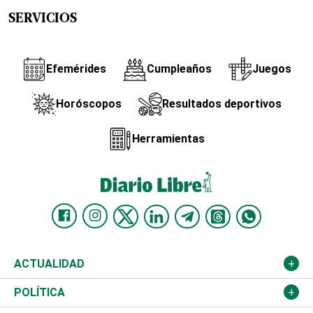
SERVICIOS
Efemérides
Cumpleaños
Juegos
Horóscopos
Resultados deportivos
Herramientas
ACTUALIDAD
Nacional
POLÍTICA