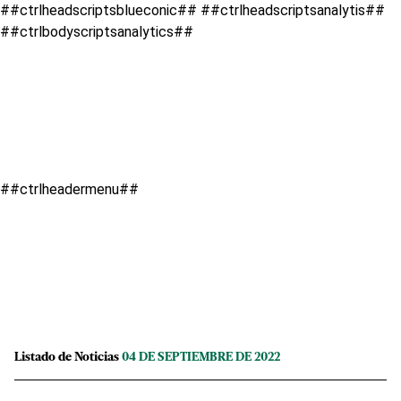
##ctrlheadscriptsblueconic## ##ctrlheadscriptsanalytis##
##ctrlbodyscriptsanalytics##
##ctrlheadermenu##
Listado de Noticias
04 DE SEPTIEMBRE DE 2022