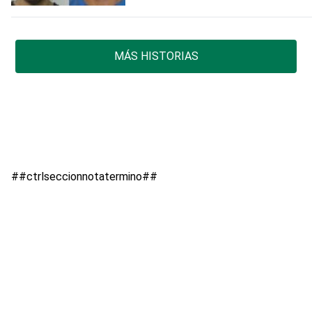
MÁS HISTORIAS
##ctrlseccionnotatermino##