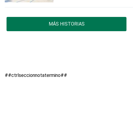
MÁS HISTORIAS
##ctrlseccionnotatermino##