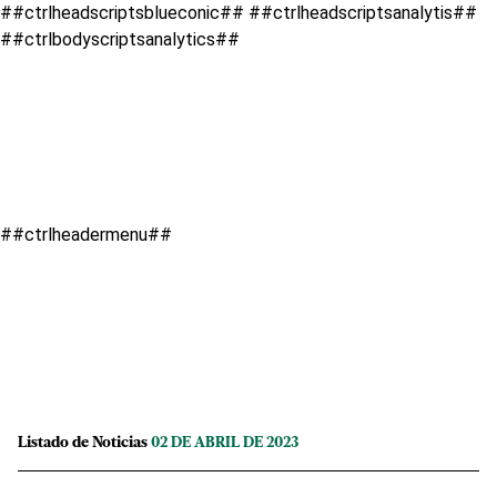
##ctrlheadscriptsblueconic## ##ctrlheadscriptsanalytis##
##ctrlbodyscriptsanalytics##
##ctrlheadermenu##
Listado de Noticias
02 DE ABRIL DE 2023