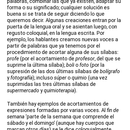
palabras, combinar las que ya existen, adaptar su
forma o su significado; cualquier solución es
buena si se trata de seguir diciendo lo que
queremos decir. Algunas creaciones entran por la
puerta de la lengua oral y se asientan luego, con
regusto coloquial, en la lengua escrita. Por
ejemplo, los hablantes creamos nuevas voces a
partir de palabras que ya tenemos por el
procedimiento de acortar alguna de sus sílabas:
profe
(por el acortamiento de
profesor
, del que se
suprime la última sílaba);
boli
o
foto
(por la
supresión de las dos últimas sílabas de
bolígrafo
y
fotografía
); incluso
súper
o
quimio
(una vez
suprimidas las tres últimas sílabas de
supermercado
y
quimioterapia
).
También hay ejemplos de acortamientos de
expresiones formadas por varias voces. Al
fin de
semana
‘parte de la semana que comprende el
sábado y el domingo’ (aunque hay cuerpos que
marcan otros días) se le dice coloquialmente