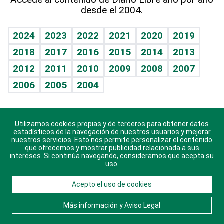
desde el 2004.
Diario de nutrición
BRV
Mundo gamer
RSS
Vida y familia
TBT Deportivo
Guía del dinero
Horóscopos
2024
2023
2022
2021
2020
2019
Eñe
2018
2017
2016
2015
2014
2013
Crucigramas
2012
2011
2010
2009
2008
2007
Celebrando la vida
2006
2005
2004
Sin complejos
En pocas palabras
Utilizamos cookies propias y de terceros para obtener datos
Descarga nuestras aplicaciones para Android, iOS y
Escuchando al corazón
estadísticos de la navegación de nuestros usuarios y mejorar
sistema Huawei.
nuestros servicios. Esto nos permite personalizar el contenido
que ofrecemos y mostrar publicidad relacionada a sus
Economía Personal
intereses. Si continúa navegando, consideramos que acepta su
uso.
Consulta Libre
Acepto el uso de cookies
© 2021 Diario Libre, todos los derechos reservados.
Consulta el
Aviso Legal
. Ponte en
Contacto
con
Más información y Aviso Legal
nosotros y conoce más sobre Diario Libre