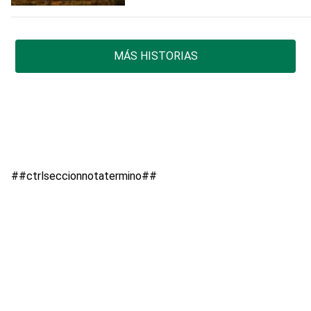
MÁS HISTORIAS
##ctrlseccionnotatermino##