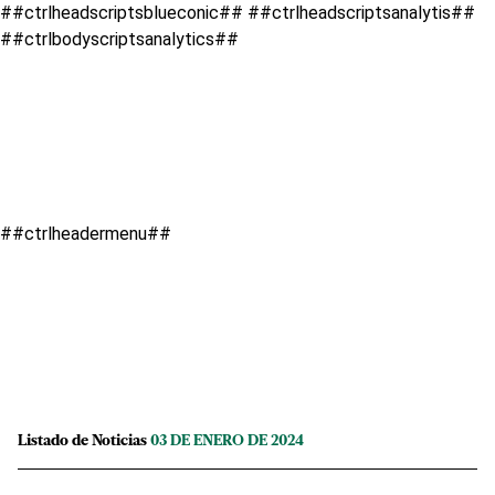
##ctrlheadscriptsblueconic## ##ctrlheadscriptsanalytis##
##ctrlbodyscriptsanalytics##
##ctrlheadermenu##
Listado de Noticias
03 DE ENERO DE 2024