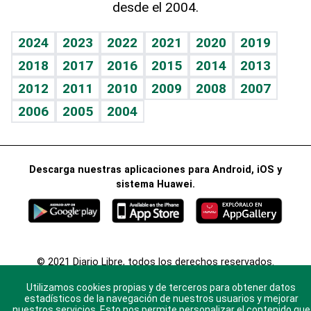
desde el 2004.
Diario de nutrición
BRV
Mundo gamer
RSS
Vida y familia
TBT Deportivo
Guía del dinero
Horóscopos
2024
2023
2022
2021
2020
2019
Eñe
2018
2017
2016
2015
2014
2013
Crucigramas
2012
2011
2010
2009
2008
2007
Celebrando la vida
2006
2005
2004
Sin complejos
En pocas palabras
Descarga nuestras aplicaciones para Android, iOS y
Escuchando al corazón
sistema Huawei.
Economía Personal
Consulta Libre
© 2021 Diario Libre, todos los derechos reservados.
Consulta el
Aviso Legal
. Ponte en
Contacto
con
Utilizamos cookies propias y de terceros para obtener datos
nosotros y conoce más sobre Diario Libre
estadísticos de la navegación de nuestros usuarios y mejorar
nuestros servicios. Esto nos permite personalizar el contenido que