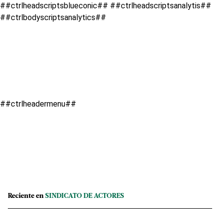
##ctrlheadscriptsblueconic## ##ctrlheadscriptsanalytis##
##ctrlbodyscriptsanalytics##
##ctrlheadermenu##
Reciente en
SINDICATO DE ACTORES