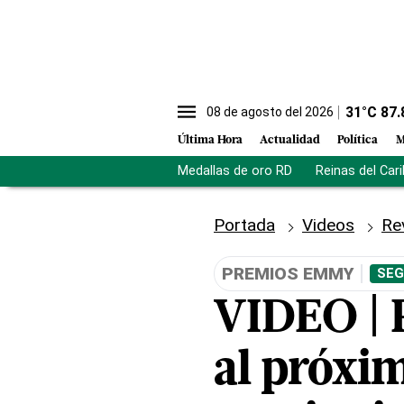
31
°C
87.
08 de agosto del 2026
Última Hora
Actualidad
Política
M
Medallas de oro RD
Reinas del Car
Portada
Videos
Re
PREMIOS EMMY
SEG
VIDEO | 
al próxim