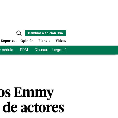
Cambiar a edición USA
Deportes
Opinión
Planeta
Videos
e cédula
PRM
Clausura Juegos Centroamericanos
De la Es
ios Emmy
 de actores