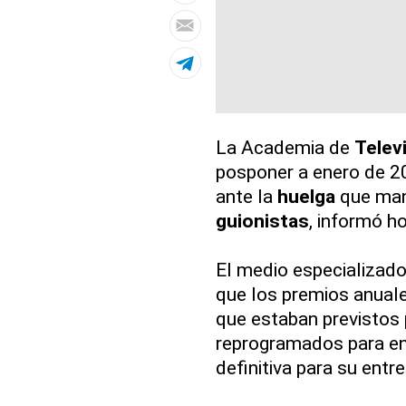
La Academia de
Telev
posponer a enero de 2
ante la
huelga
que man
guionistas
, informó h
El medio especializad
que los premios anua
que estaban previstos 
reprogramados para en
definitiva para su entre