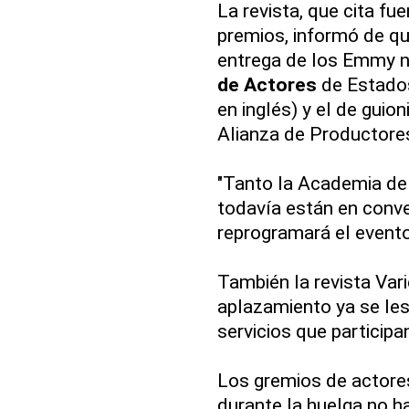
La revista, que cita f
premios, informó de qu
entrega de los Emmy n
de Actores
de Estados
en inglés) y el de guio
Alianza de Productore
"Tanto la Academia d
todavía están en conv
reprogramará el event
También la revista Vari
aplazamiento ya se le
servicios que participa
Los gremios de actores
durante la huelga no ha