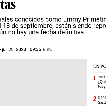
tas
uales conocidos como Emmy Primetim
el 18 de septiembre, están siendo re
ún no hay una fecha definitiva
-
jul. 28, 2023 | 09:36 a. m.
EN P
POLÍ
¿Qué
Jorg
DEP
Sant