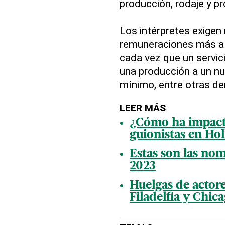
producción, rodaje y p
Los intérpretes exigen re
remuneraciones más al
cada vez que un servic
una producción a un n
mínimo, entre otras d
LEER MÁS
¿Cómo ha impacta
guionistas en Ho
Estas son las no
2023
Huelgas de actore
Filadelfia y Chic