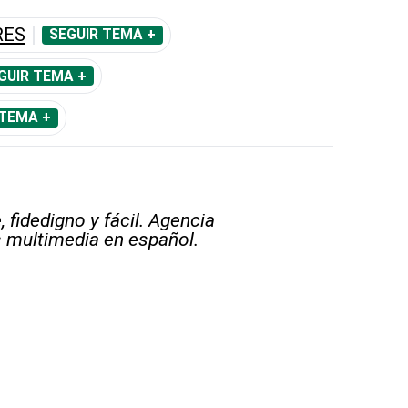
RES
SEGUIR TEMA +
GUIR TEMA +
 TEMA +
 fidedigno y fácil. Agencia
s multimedia en español.