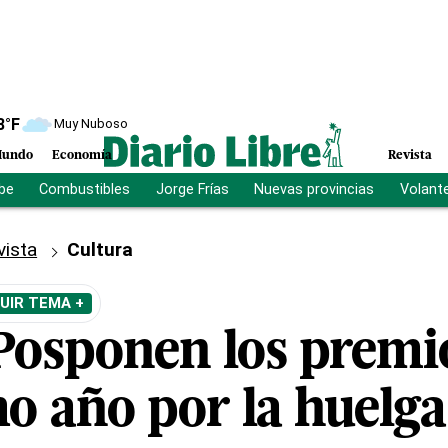
8
°F
Muy Nuboso
undo
Economía
Revista
ibe
Combustibles
Jorge Frías
Nuevas provincias
Volant
vista
Cultura
UIR TEMA +
Posponen los prem
o año por la huelga