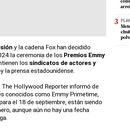
cons
arre
PLA
Mete
chub
polv
isión
y la cadena Fox han decidido
024 la ceremonia de los
Premios Emmy
tienen los
sindicatos de actores y
oy la prensa estadounidense.
o The Hollywood Reporter informó de
les conocidos como Emmy Primetime,
para el 18 de septiembre, están siendo
ero, aunque aún no hay una fecha
ga.