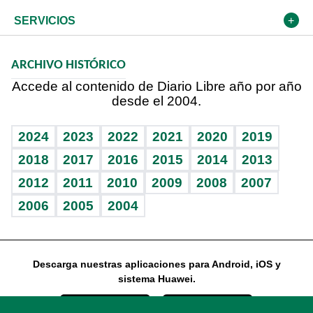
Resto del mundo
Economía personal
Podcast Arte Libre
Más deportes
Frente al Statu Quo
Cambio climático
Opinión
SERVICIOS
Macroeconomía
Mi mascota
Resultados deportivos
El Espía
Planeta
Efemérides
ARCHIVO HISTÓRICO
Hablando con el pediatra
Línea de hit
Noticiero Poteleche
Hecho en casa
Cumpleaños
Accede al contenido de Diario Libre año por año
desde el 2004.
Diario de nutrición
Libreta deportiva
Columnistas
Mundo gamer
RSS
Vida y familia
BRV
Ágora
Guía del dinero
Horóscopos
2024
2023
2022
2021
2020
2019
Eñe
TBT Deportivo
2018
2017
2016
2015
2014
2013
2012
2011
2010
2009
2008
2007
Celebrando la vida
2006
2005
2004
Sin complejos
En pocas palabras
Descarga nuestras aplicaciones para Android, iOS y
Escuchando al corazón
sistema Huawei.
Economía Personal