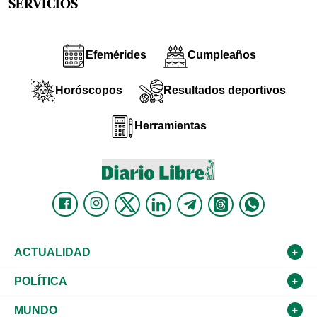
SERVICIOS
Efemérides
Cumpleaños
Horóscopos
Resultados deportivos
Herramientas
ACTUALIDAD
Nacional
POLÍTICA
Ciudad
Partidos
MUNDO