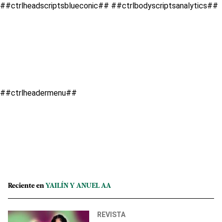
##ctrlheadscriptsblueconic##
##ctrlbodyscriptsanalytics##
##ctrlheadermenu##
Reciente en
YAILÍN Y ANUEL AA
REVISTA