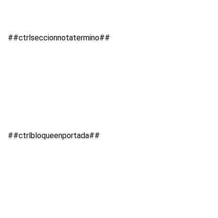
##ctrlseccionnotatermino##
##ctrlbloqueenportada##