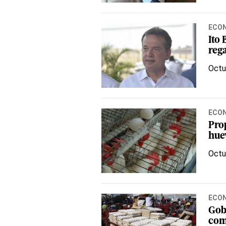
ECO
Ito
reg
Octu
ECO
Pro
hue
Octu
ECO
Gob
com