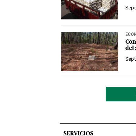
Sept
ECO
Con
del
Sept
SERVICIOS