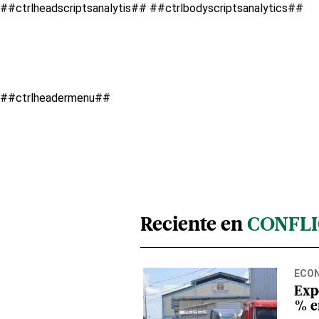
##ctrlheadscriptsanalytis##
##ctrlbodyscriptsanalytics##
##ctrlheadermenu##
Reciente en
CONFLI
ECO
Exp
% e