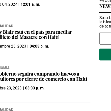
##ctr
o 04, 2024 |
12:01 a. m.
NEW
Suscríb
la info
de actu
UALIDAD
 Blair está en el país para mediar
flicto del Masacre con Haití
embre 23, 2023 |
04:03 p. m.
NOMÍA
gobierno seguirá comprando huevos a
cultores por cierre de comercio con Haití
bre 23, 2023 |
03:33 p. m.
UALIDAD