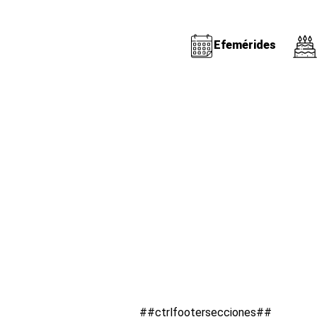
Efemérides
##ctrlfootersecciones##