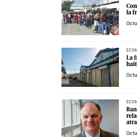
Con
la 
Octu
ECO
La f
hai
Octu
ECO
Ban
rel
atr
Octu