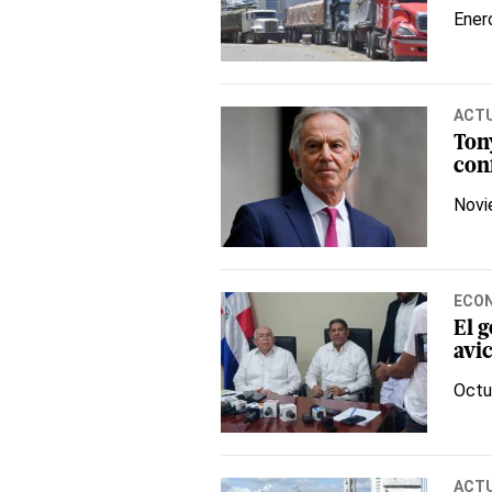
Ener
ACT
Tony
con
Novi
ECO
El 
avi
Octu
ACT