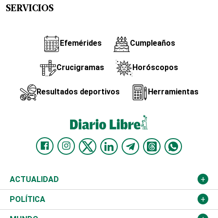
SERVICIOS
Efemérides
Cumpleaños
Crucigramas
Horóscopos
Resultados deportivos
Herramientas
ACTUALIDAD
Nacional
POLÍTICA