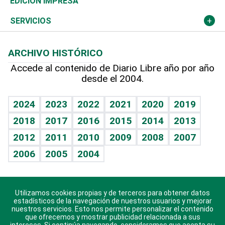
Martes de tecnología
Deportes
EDICIÓN IMPRESA
Resto del mundo
Economía personal
Podcast Arte Libre
Más deportes
Columnistas
Cambio climático
Opinión
SERVICIOS
Macroeconomía
Mi mascota
Resultados deportivos
Lecturas
Planeta
Efemérides
ARCHIVO HISTÓRICO
Hablando con el pediatra
Línea de hit
Más firmas
Hecho en casa
Cumpleaños
Accede al contenido de Diario Libre año por año
desde el 2004.
Diario de nutrición
BRV
Mundo gamer
RSS
Vida y familia
TBT Deportivo
Guía del dinero
Horóscopos
2024
2023
2022
2021
2020
2019
Eñe
2018
2017
2016
2015
2014
2013
Crucigramas
2012
2011
2010
2009
2008
2007
Celebrando la vida
2006
2005
2004
Sin complejos
En pocas palabras
Utilizamos cookies propias y de terceros para obtener datos
Descarga nuestras aplicaciones para Android, iOS y
Escuchando al corazón
estadísticos de la navegación de nuestros usuarios y mejorar
sistema Huawei.
nuestros servicios. Esto nos permite personalizar el contenido
que ofrecemos y mostrar publicidad relacionada a sus
Economía Personal