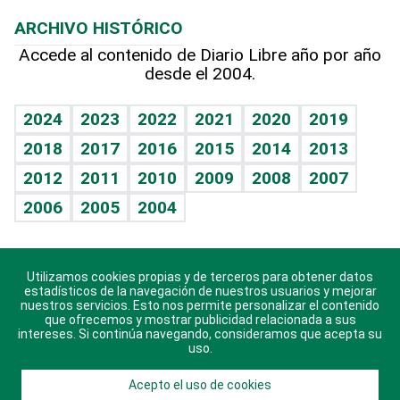
Macroeconomía
Mi mascota
Resultados deportivos
Lecturas
Planeta
Efemérides
ARCHIVO HISTÓRICO
Hablando con el pediatra
Línea de hit
Más firmas
Hecho en casa
Cumpleaños
Accede al contenido de Diario Libre año por año
desde el 2004.
Diario de nutrición
BRV
Mundo gamer
RSS
Vida y familia
TBT Deportivo
Guía del dinero
Horóscopos
2024
2023
2022
2021
2020
2019
Eñe
2018
2017
2016
2015
2014
2013
Crucigramas
2012
2011
2010
2009
2008
2007
Celebrando la vida
2006
2005
2004
Sin complejos
En pocas palabras
Utilizamos cookies propias y de terceros para obtener datos
Descarga nuestras aplicaciones para Android, iOS y
Escuchando al corazón
estadísticos de la navegación de nuestros usuarios y mejorar
sistema Huawei.
nuestros servicios. Esto nos permite personalizar el contenido
que ofrecemos y mostrar publicidad relacionada a sus
Economía Personal
intereses. Si continúa navegando, consideramos que acepta su
uso.
Consulta Libre
Acepto el uso de cookies