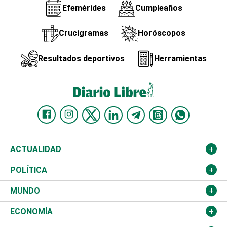
Efemérides
Cumpleaños
Crucigramas
Horóscopos
Resultados deportivos
Herramientas
ACTUALIDAD
Nacional
POLÍTICA
Ciudad
Partidos
MUNDO
Educación
JCE
Estados Unidos
ECONOMÍA