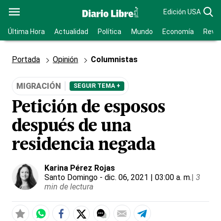
Edición USA
Última Hora
Actualidad
Política
Mundo
Economía
Revis
Portada
Opinión
Columnistas
MIGRACIÓN
SEGUIR TEMA +
Petición de esposos
después de una
residencia negada
Karina Pérez Rojas
Santo Domingo
- dic. 06, 2021 | 03:00 a. m.
|
3
min de lectura