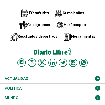
Efemérides
Cumpleaños
Crucigramas
Horóscopos
Resultados deportivos
Herramientas
ACTUALIDAD
Nacional
POLÍTICA
Ciudad
Partidos
MUNDO