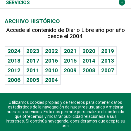
Resto del mundo
Economía personal
Podcast Arte Libre
Más deportes
Columnistas
Cambio climático
Opinión
SERVICIOS
Macroeconomía
Mi mascota
Resultados deportivos
Lecturas
Planeta
Efemérides
ARCHIVO HISTÓRICO
Hablando con el pediatra
Línea de hit
Más firmas
Hecho en casa
Cumpleaños
Accede al contenido de Diario Libre año por año
desde el 2004.
Diario de nutrición
BRV
Mundo gamer
RSS
Vida y familia
TBT Deportivo
Guía del dinero
Horóscopos
2024
2023
2022
2021
2020
2019
Eñe
2018
2017
2016
2015
2014
2013
Crucigramas
2012
2011
2010
2009
2008
2007
Celebrando la vida
2006
2005
2004
Sin complejos
En pocas palabras
Utilizamos cookies propias y de terceros para obtener datos
Descarga nuestras aplicaciones para Android, iOS y
Escuchando al corazón
estadísticos de la navegación de nuestros usuarios y mejorar
sistema Huawei.
nuestros servicios. Esto nos permite personalizar el contenido
que ofrecemos y mostrar publicidad relacionada a sus
Economía Personal
intereses. Si continúa navegando, consideramos que acepta su
uso.
Consulta Libre