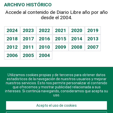
ARCHIVO HISTÓRICO
Hablando con el pediatra
Línea de hit
Más firmas
Hecho en casa
Cumpleaños
Accede al contenido de Diario Libre año por año
desde el 2004.
Diario de nutrición
BRV
Mundo gamer
RSS
Vida y familia
TBT Deportivo
Guía del dinero
Horóscopos
2024
2023
2022
2021
2020
2019
Eñe
2018
2017
2016
2015
2014
2013
Crucigramas
2012
2011
2010
2009
2008
2007
Celebrando la vida
2006
2005
2004
Sin complejos
En pocas palabras
Utilizamos cookies propias y de terceros para obtener datos
Descarga nuestras aplicaciones para Android, iOS y
Escuchando al corazón
estadísticos de la navegación de nuestros usuarios y mejorar
sistema Huawei.
nuestros servicios. Esto nos permite personalizar el contenido
que ofrecemos y mostrar publicidad relacionada a sus
Economía Personal
intereses. Si continúa navegando, consideramos que acepta su
uso.
Consulta Libre
Acepto el uso de cookies
© 2021 Diario Libre, todos los derechos reservados.