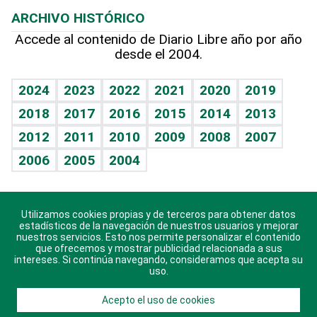
Planeta
Efemérides
ARCHIVO HISTÓRICO
Hablando con el pediatra
Línea de hit
Más firmas
Hecho en casa
Cumpleaños
Accede al contenido de Diario Libre año por año
desde el 2004.
Diario de nutrición
BRV
Mundo gamer
RSS
Vida y familia
TBT Deportivo
Guía del dinero
Horóscopos
2024
2023
2022
2021
2020
2019
Eñe
2018
2017
2016
2015
2014
2013
Crucigramas
2012
2011
2010
2009
2008
2007
Celebrando la vida
2006
2005
2004
Sin complejos
En pocas palabras
Utilizamos cookies propias y de terceros para obtener datos
Descarga nuestras aplicaciones para Android, iOS y
Escuchando al corazón
estadísticos de la navegación de nuestros usuarios y mejorar
sistema Huawei.
nuestros servicios. Esto nos permite personalizar el contenido
que ofrecemos y mostrar publicidad relacionada a sus
Economía Personal
intereses. Si continúa navegando, consideramos que acepta su
uso.
Consulta Libre
Acepto el uso de cookies
© 2021 Diario Libre, todos los derechos reservados.