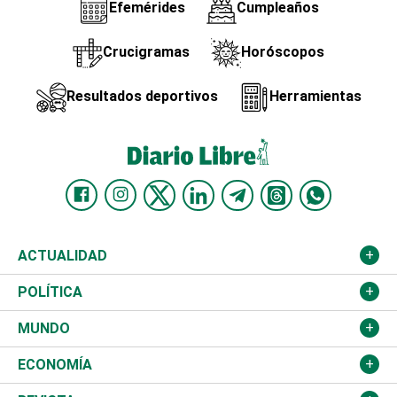
Efemérides
Cumpleaños
Crucigramas
Horóscopos
Resultados deportivos
Herramientas
ACTUALIDAD
Nacional
POLÍTICA
Ciudad
Partidos
MUNDO
Educación
JCE
Estados Unidos
ECONOMÍA