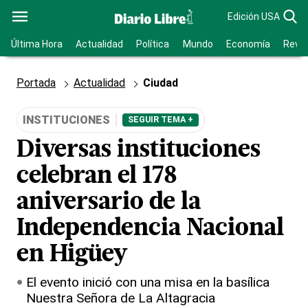
Edición USA
Última Hora
Actualidad
Política
Mundo
Economía
Revis
Portada
Actualidad
Ciudad
INSTITUCIONES
SEGUIR TEMA +
Diversas instituciones
celebran el 178
aniversario de la
Independencia Nacional
en Higüey
El evento inició con una misa en la basílica
Nuestra Señora de La Altagracia