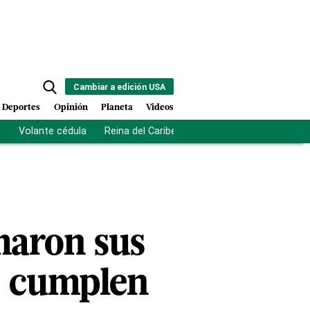
Cambiar a edición USA
Deportes
Opinión
Planeta
Videos
s
Volante cédula
Reina del Caribe
Clausura Juegos Centro
emaron sus
s cumplen