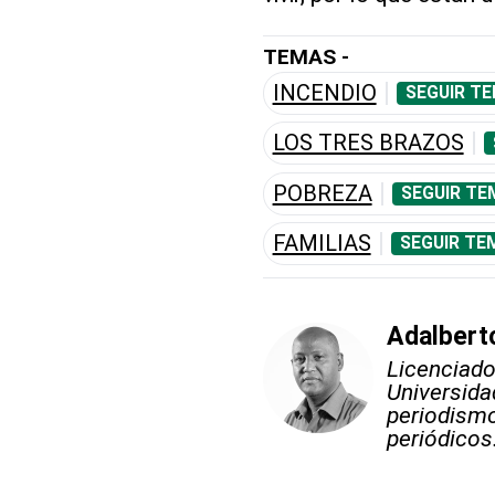
TEMAS -
INCENDIO
SEGUIR TE
LOS TRES BRAZOS
POBREZA
SEGUIR TE
FAMILIAS
SEGUIR TE
Adalberto
Licenciado
Universida
periodismo
periódicos