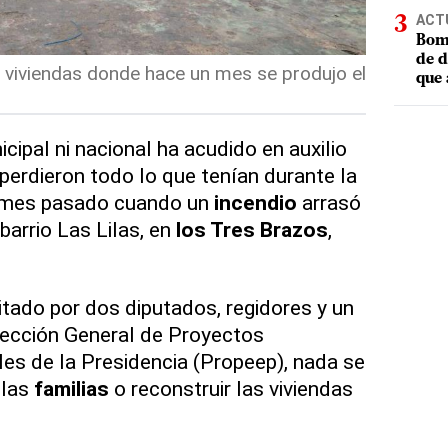
ACT
Bomb
de d
s viviendas donde hace un mes se produjo el
que 
ipal ni nacional ha acudido en auxilio
perdieron todo lo que tenían durante la
 mes pasado cuando un
incendio
arrasó
 barrio Las Lilas, en
los Tres Brazos
,
itado por dos diputados, regidores y un
rección General de Proyectos
les de la Presidencia (Propeep), nada se
 las
familias
o reconstruir las viviendas