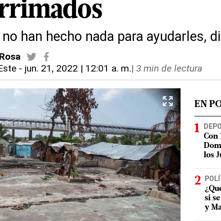
rrimados
 no han hecho nada para ayudarles, d
 Rosa
Este
-
jun. 21, 2022 | 12:01 a. m.
|
3 min de lectura
EN P
DEP
Con 
Domi
los 
POLÍ
¿Qué
si s
y Ma