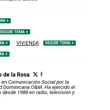
MA +
SEGUIR TEMA +
VIVIENDA
MA +
SEGUIR TEMA +
MA +
 de la Rosa
 en Comunicación Social por la
d Dominicana O&M. Ha ejercido el
 desde 1988 en radio, televisión y
.