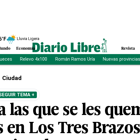
6
°F
Lluvia Ligera
undo
Economía
Revista
jueces
Relevo 4x100
Román Ramos Uría
Nuevas provincia
Ciudad
SEGUIR TEMA +
a las que se les qu
s en Los Tres Brazo