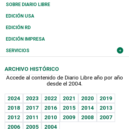
José Boquete
Asia
Consumo
Belleza
Golf
De buena tinta
Clima
Mundo
SOBRE DIARIO LIBRE
Reportajes
África
Vivienda
Buena Vida
Ciclismo
En Directo
Tecnología
Economía
EDICIÓN USA
Ocenanía
Telecom.
Sociales
Tenis
El Espía
Historia
Revista
EDICIÓN RD
Caribe
Global y variable
Novedades
Olimpismo
Noticiero Poteleche
Martes de tecnología
Deportes
EDICIÓN IMPRESA
Resto del mundo
Economía personal
Podcast Arte Libre
Más deportes
Columnistas
Cambio climático
Opinión
SERVICIOS
Macroeconomía
Mi mascota
Resultados deportivos
Lecturas
Planeta
Efemérides
ARCHIVO HISTÓRICO
Hablando con el pediatra
Línea de hit
Más firmas
Hecho en casa
Cumpleaños
Accede al contenido de Diario Libre año por año
desde el 2004.
Diario de nutrición
BRV
Mundo gamer
RSS
Vida y familia
TBT Deportivo
Guía del dinero
Horóscopos
2024
2023
2022
2021
2020
2019
Eñe
2018
2017
2016
2015
2014
2013
Crucigramas
2012
2011
2010
2009
2008
2007
Celebrando la vida
2006
2005
2004