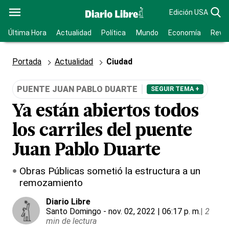
Edición USA
Última Hora
Actualidad
Política
Mundo
Economía
Revis
Portada
Actualidad
Ciudad
PUENTE JUAN PABLO DUARTE
SEGUIR TEMA +
Ya están abiertos todos
los carriles del puente
Juan Pablo Duarte
Obras Públicas sometió la estructura a un
remozamiento
Diario Libre
Santo Domingo
- nov. 02, 2022 | 06:17 p. m.
|
2
min de lectura