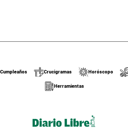
Cumpleaños
Crucigramas
Horóscopo
Herramientas