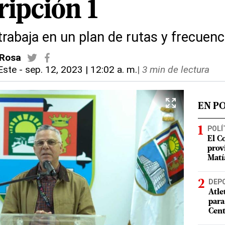
ripción 1
rabaja en un plan de rutas y frecuenc
 Rosa
Este
-
sep. 12, 2023 | 12:02 a. m.
|
3 min de lectura
EN P
POLÍ
El C
prov
Matí
DEP
Atle
para
Cent