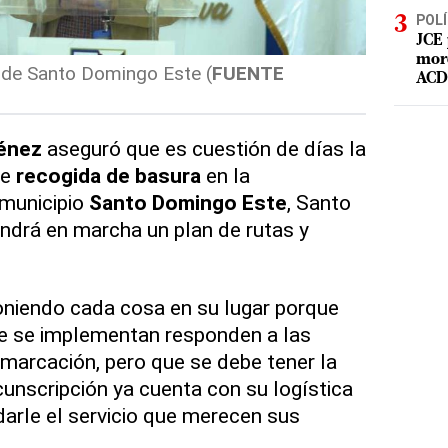
POLÍ
JCE 
mord
 de Santo Domingo Este (
FUENTE
ACD 
énez
aseguró que es cuestión de días la
de
recogida de basura
en la
municipio
Santo Domingo Este
, Santo
ndrá en marcha un plan de rutas y
oniendo cada cosa en su lugar porque
e se implementan responden a las
marcación, pero que se debe tener la
cunscripción ya cuenta con su logística
darle el servicio que merecen sus