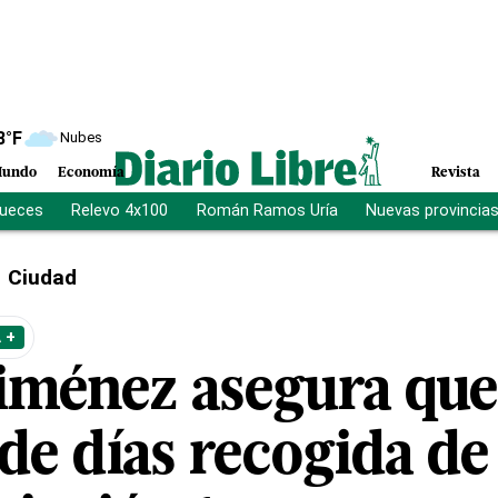
8
°F
Nubes
undo
Economía
Revista
jueces
Relevo 4x100
Román Ramos Uría
Nuevas provincia
Ciudad
 +
iménez asegura que
de días recogida de