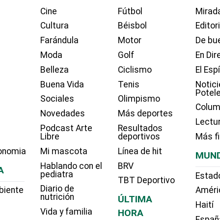
Cine
Fútbol
Mirada
Cultura
Béisbol
Editor
Farándula
Motor
De bue
Moda
Golf
En Dir
Belleza
Ciclismo
El Esp
Buena Vida
Tenis
Notici
Potel
Sociales
Olimpismo
Colum
Novedades
Más deportes
Lectu
Podcast Arte
Resultados
Libre
deportivos
Más f
onomia
Mi mascota
Línea de hit
MUN
Hablando con el
BRV
A
pediatra
Estad
TBT Deportivo
Diario de
biente
Améri
nutrición
ÚLTIMA
Haití
Vida y familia
HORA
Españ