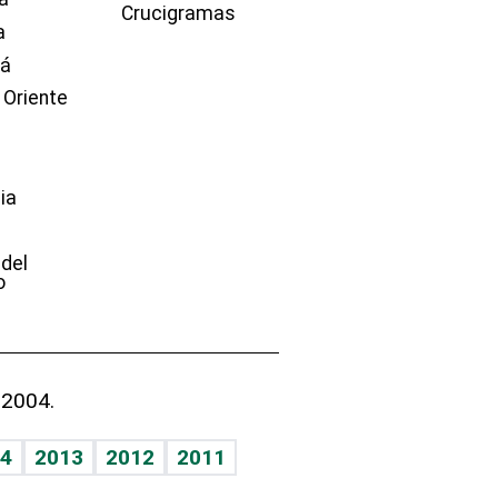
Crucigramas
a
dá
 Oriente
ia
e
 del
o
 2004.
4
2013
2012
2011