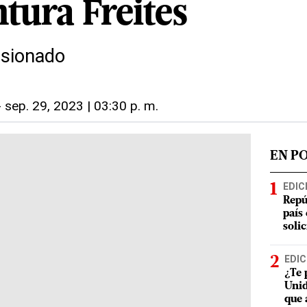
tura Freites
esionado
-
sep. 29, 2023 | 03:30 p. m.
EN P
EDIC
Repú
país
soli
EDIC
¿Te 
Unid
que 