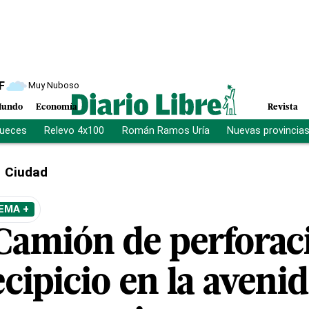
F
Muy Nuboso
undo
Economía
Revista
jueces
Relevo 4x100
Román Ramos Uría
Nuevas provincia
Ciudad
EMA +
Camión de perforaci
ecipicio en la aveni