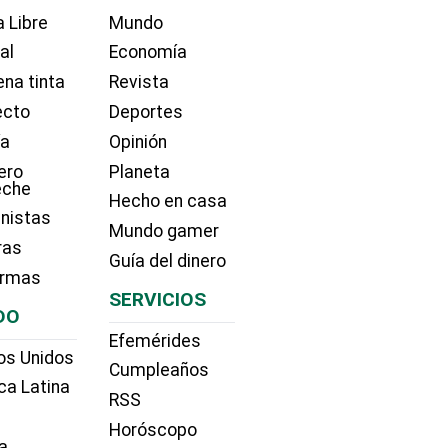
 Libre
Mundo
ial
Economía
na tinta
Revista
ecto
Deportes
ía
Opinión
ero
Planeta
eche
Hecho en casa
nistas
Mundo gamer
ras
Guía del dinero
irmas
SERVICIOS
DO
Efemérides
os Unidos
Cumpleaños
ca Latina
RSS
Horóscopo
a