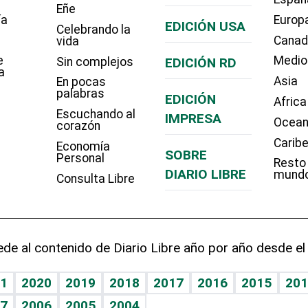
Eñe
ía
Europ
EDICIÓN USA
Celebrando la
Cana
vida
e
Medio
Sin complejos
EDICIÓN RD
a
Asia
En pocas
palabras
EDICIÓN
Africa
Escuchando al
IMPRESA
Ocean
corazón
Carib
Economía
SOBRE
Personal
Resto
DIARIO LIBRE
mund
Consulta Libre
de al contenido de Diario Libre año por año desde el
1
2020
2019
2018
2017
2016
2015
201
7
2006
2005
2004